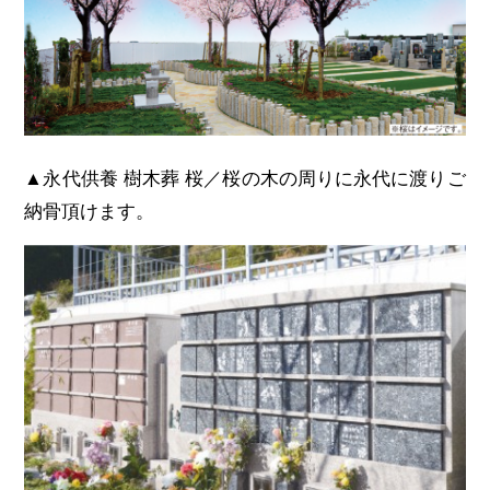
▲永代供養 樹木葬 桜／桜の木の周りに永代に渡りご
納骨頂けます。