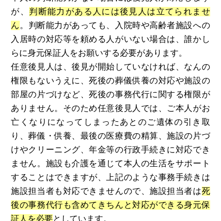
が、
判断能力がある人には後見人は立てられませ
ん
。判断能力があっても、入院時や高齢者施設への
入居時の対応等を頼める人がいない場合は、誰かし
らに身元保証人をお願いする必要があります。
任意後見人は、後見が開始していなければ、なんの
権限もないうえに、死後の葬儀供養の対応や施設の
部屋の片づけなど、死後の事務代行に関する権限が
ありません。そのため任意後見人では、ご本人がお
亡くなりになってしまったあとのご遺体の引き取
り、葬儀・供養、最後の医療費の精算、施設の片づ
けやクリーニング、年金等の行政手続きに対応でき
ません。施設も介護を通じて本人の生活をサポート
することはできますが、上記のような事務手続きは
施設担当者も対応できませんので、施設担当者は
死
後の事務代行も含めてきちんと対応ができる身元保
証人を必要
としています。