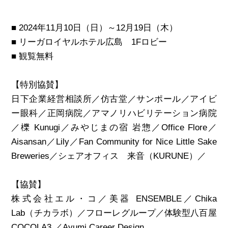
■ 2024年11月10日（日）～12月19日（木）
■ リーガロイヤルホテル広島 1Fロビー
■ 観覧無料
【特別協賛】
日下企業経営相談所／仿古堂／サンポール／アイビ
ー眼科／正岡病院／アマノリハビリテーション病院
／櫟 Kunugi／みやじまの宿 岩惣／Office Flore／
Aisansan／Lily／Fan Community for Nice Little Sake
Breweries／シェアオフィス 来音（KURUNE）／
【協賛】
株式会社エル・コ／美器 ENSEMBLE／Chika
Lab（チカラボ）／フローレグループ／体験型八百屋
COCOLA3 ／Ayumi Career Design