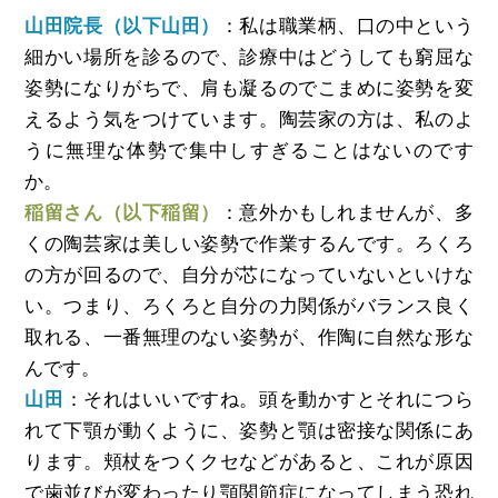
山田院長（以下山田）
：私は職業柄、口の中という
細かい場所を診るので、診療中はどうしても窮屈な
姿勢になりがちで、肩も凝るのでこまめに姿勢を変
えるよう気をつけています。陶芸家の方は、私のよ
うに無理な体勢で集中しすぎることはないのです
か。
稲留さん（以下稲留）
：意外かもしれませんが、多
くの陶芸家は美しい姿勢で作業するんです。ろくろ
の方が回るので、自分が芯になっていないといけな
い。つまり、ろくろと自分の力関係がバランス良く
取れる、一番無理のない姿勢が、作陶に自然な形な
んです。
山田
：それはいいですね。頭を動かすとそれにつら
れて下顎が動くように、姿勢と顎は密接な関係にあ
ります。頬杖をつくクセなどがあると、これが原因
で歯並びが変わったり顎関節症になってしまう恐れ