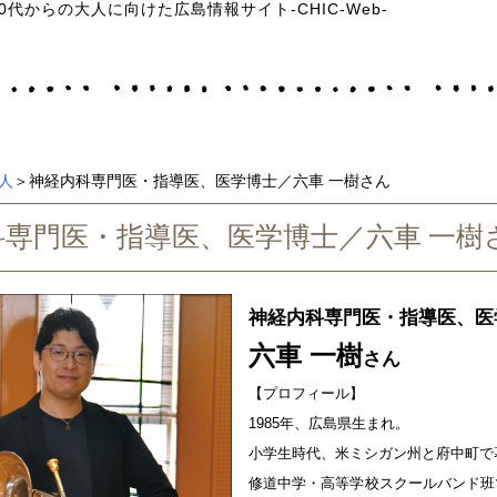
50代からの大人に向けた広島情報サイト-CHIC-Web-
な人
＞神経内科専門医・指導医、医学博士／六車 一樹さん
科専門医・指導医、医学博士／六車 一樹
神経内科専門医・指導医、医
六車 一樹
さん
【プロフィール】
1985年、広島県生まれ。
小学生時代、米ミシガン州と府中町で
修道中学・高等学校スクールバンド班