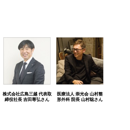
株式会社広島三越 代表取
医療法人 崇光会 山村整
締役社長 吉田尊弘さん
形外科 院長 山村聡さん