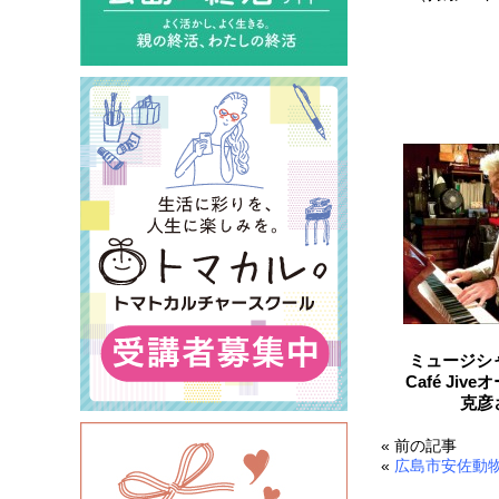
関連した
ミュージシャ
Café Jiv
克彦
« 前の記事
«
広島市安佐動物