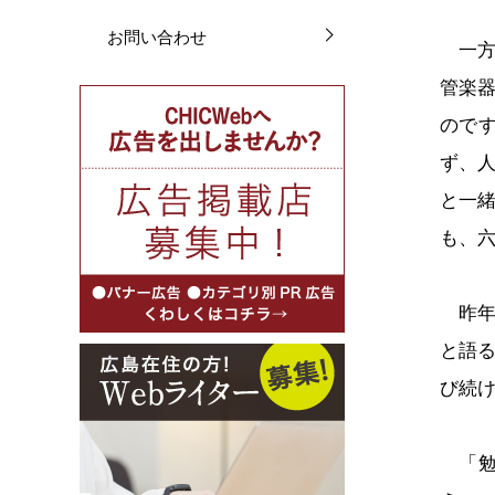
お問い合わせ
一方
管楽
ので
ず、
と一
も、
昨年
と語
び続
「勉