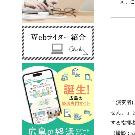
え、
「演奏者
せん。」と
する指揮
（撮影：