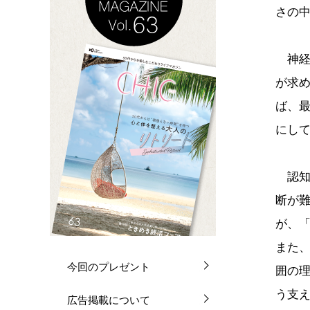
さの
神経
が求
ば、
にし
認知
断が
が、
また
今回のプレゼント
囲の理
う支え
広告掲載について