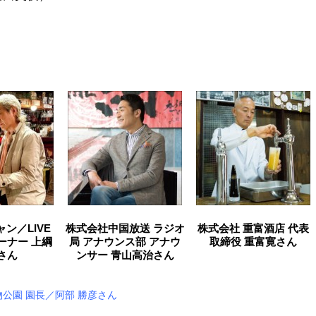
ページを見る
ン／LIVE
株式会社中国放送 ラジオ
株式会社 重富酒店 代表
eオーナー 上綱
局 アナウンス部 アナウ
取締役 重富寛さん
さん
ンサー 青山高治さん
公園 園長／阿部 勝彦さん