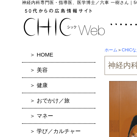
神経内科専門医・指導医、医学博士／六車 一樹さん
｜
ホーム
＞
CHIC
＞ HOME
神経内
＞ 美容
＞ 健康
＞ おでかけ／旅
＞ マネー
＞ 学び／カルチャー