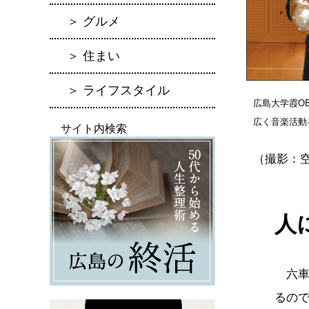
＞ グルメ
＞ 住まい
＞ ライフスタイル
広島大学霞O
広く音楽活動
サイト内検索
（撮影：空
人
六車
るの