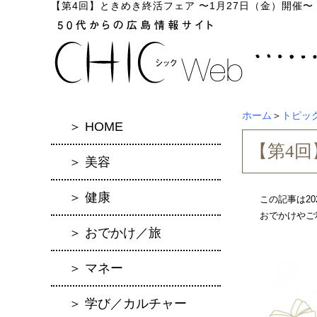
【第4回】ときめき終活フェア 〜1月27日（金）開催〜
ホーム
＞
トピッ
＞ HOME
【第4回
＞ 美容
＞ 健康
この記事は20
おでかけやご
＞ おでかけ／旅
＞ マネー
＞ 学び／カルチャー