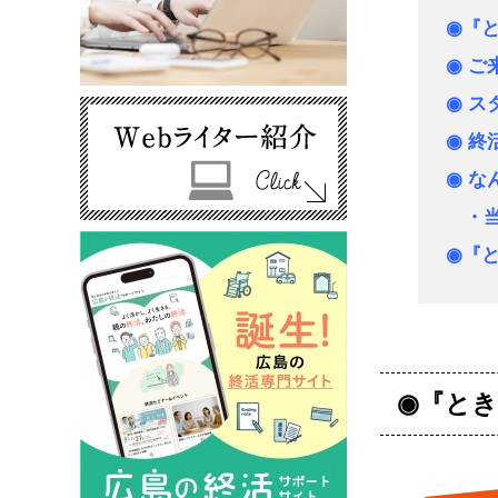
◉『
◉ ご
◉ ス
◉ 
◉ 
・当
◉『
◉『と