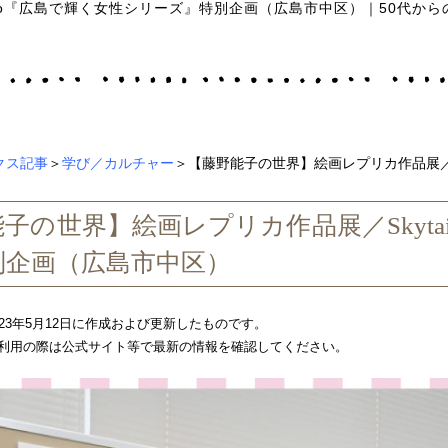
hoto『広島で輝く女性シリーズ』特別企画（広島市中区）
｜
50代から
クス記事
＞
学び／カルチャー
＞【藤野能子の世界】絵画レプリカ作品展／Sk
子の世界】絵画レプリカ作品展／Skytai
別企画（広島市中区）
023年5月12日に作成および更新したものです。
利用の際は公式サイト等で最新の情報を確認してください。