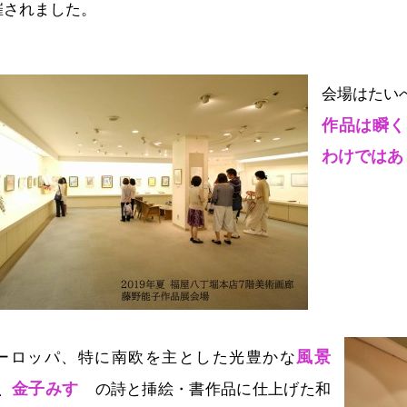
催されました。
会場はたい
作品は瞬く
わけではあ
風景
ーロッパ、特に南欧を主とした光豊かな
金子みすゞ
、
の詩と挿絵・書作品に仕上げた和