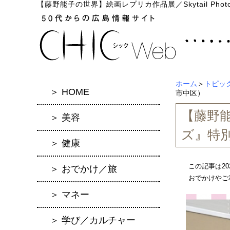
【藤野能子の世界】絵画レプリカ作品展／Skytail P
ホーム
＞
トピッ
＞ HOME
市中区）
【藤野能
＞ 美容
ズ』特
＞ 健康
この記事は2
＞ おでかけ／旅
おでかけやご
＞ マネー
＞ 学び／カルチャー