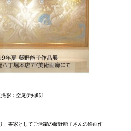
。〔撮影：空尾伊知郎〕
であり、書家としてご活躍の藤野能子さんの絵画作