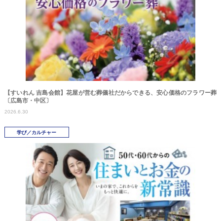
【すいれん 吉島会館】花屋が営む葬儀社だからできる、安心価格のフラワー葬
〔広島市・中区〕
2026.6.30
学び／カルチャー