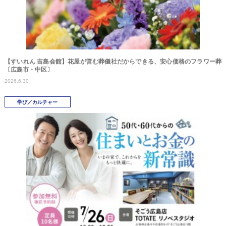
【すいれん 吉島会館】花屋が営む葬儀社だからできる、安心価格のフラワー葬
〔広島市・中区〕
2026.6.30
学び／カルチャー