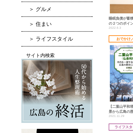
＞ グルメ
睡眠負債が蓄
＞ 住まい
の２つのポイ
2022.6.3
＞ ライフスタイル
おでかけ
サイト内検索
【二葉山平和
景から広島の
2021.11.29
ライフスタ