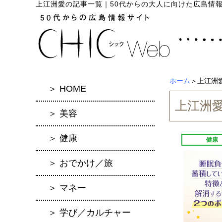
上江洲愛の記事一覧
｜
50代からの大人に向けた広島情報サイ
ホーム
＞上江洲
＞ HOME
上江洲
＞ 美容
＞ 健康
健康
＞ おでかけ／旅
＞ マネー
＞ 学び／カルチャー