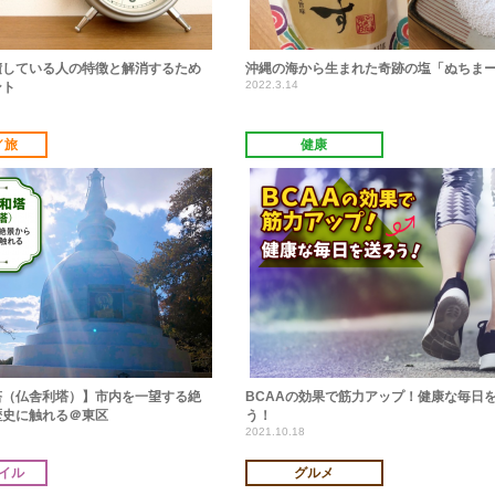
積している人の特徴と解消するため
沖縄の海から生まれた奇跡の塩「ぬちま
2022.3.14
ント
／旅
健康
塔（仏舎利塔）】市内を一望する絶
BCAAの効果で筋力アップ！健康な毎日
歴史に触れる＠東区
う！
2021.10.18
イル
グルメ