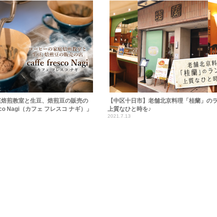
庭焙煎教室と生豆、焙煎豆の販売の
【中区十日市】老舗北京料理「桂蘭」の
resco Nagi（カフェ フレスコ ナギ）」
上質なひと時を♪
2021.7.13